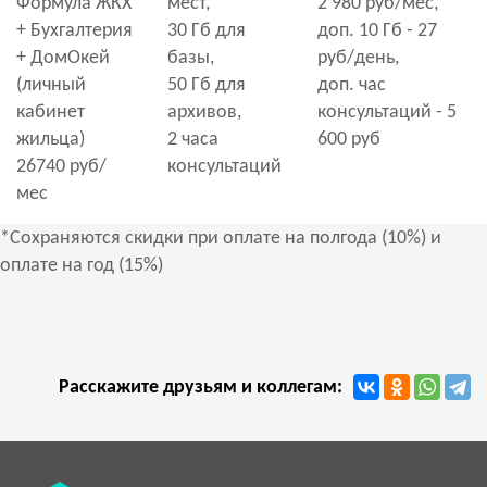
Формула ЖКХ
мест,
2 980 руб/мес,
+ Бухгалтерия
30 Гб для
доп. 10 Гб - 27
+ ДомОкей
базы,
руб/день,
(личный
50 Гб для
доп. час
кабинет
архивов,
консультаций - 5
жильца)
2 часа
600 руб
26740 руб/
консультаций
мес
*Сохраняются скидки при оплате на полгода (10%) и
оплате на год (15%)
Расскажите друзьям и коллегам: